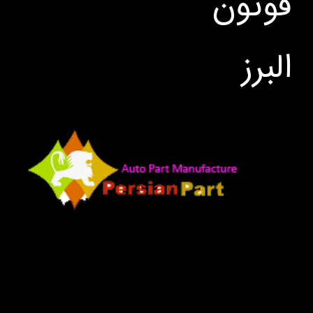
فوتون
البرز