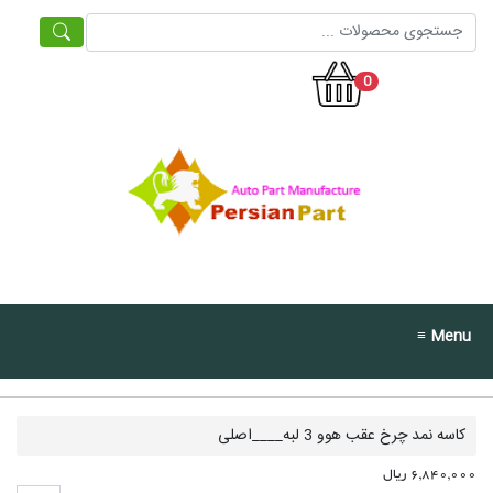
0
≡ Menu
کاسه نمد چرخ عقب هوو 3 لبه____اصلی
6,840,000 ریال