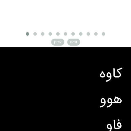
prev
next
کاوه
هوو
فاو