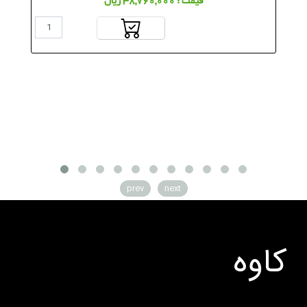
قیمت : 38,760,000 ریال
prev
next
کاوه