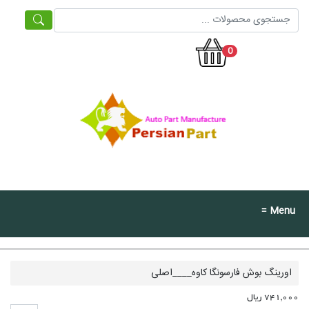
0
≡ Menu
اورینگ بوش فارسونگا کاوه____اصلی
741,000 ریال