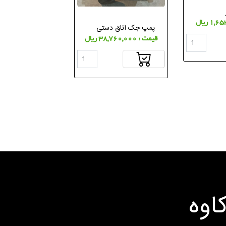
پمپ جک اتاق دستی
قیمت : 38,760,000 ریال
اوه