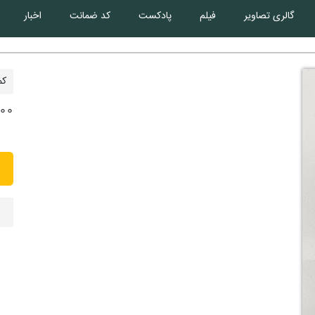
گالری تصاویر
فیلم
پادکست
کد ضمانت
اخبار
کم
,000