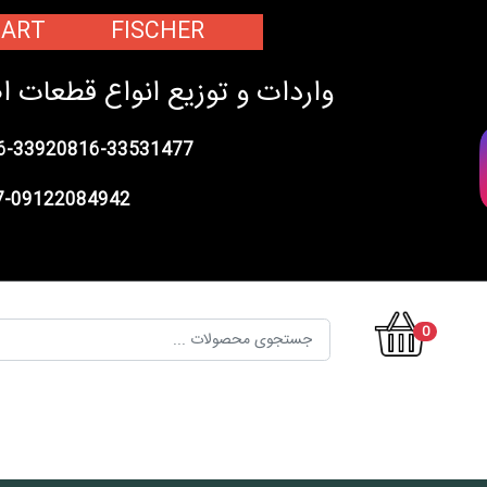
PART FISCHER
واردات و توزیع انواع قطعات 
6-33920816-33531477
37-09122084942
0