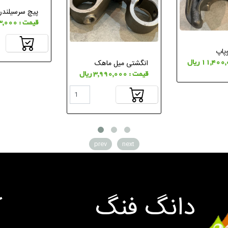
پیچ سرسیلندر
قیمت : 1,653,000 ریال
پاپ
انگشتی میل ماهک
قیمت : 3,990,000 ریال
prev
next
دانگ فنگ
ک