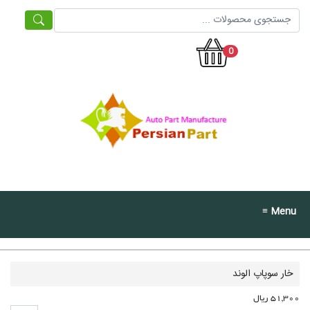
0
≡ Menu
خار سوپاپ الوند
51,300 ریال