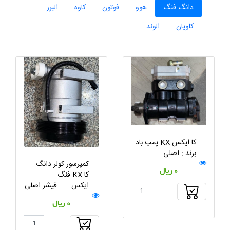
دانگ فنگ
هوو
فوتون
کاوه
البرز
کاویان
الوند
پمپ باد KX کا ایکس
برند : اصلی
کمپرسور کولر دانگ
0 ریال
فنگ KX کا
ایکس____فیشر اصلی
0 ریال