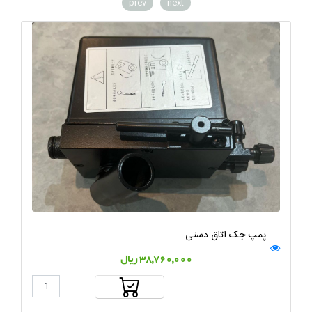
prev
next
پمپ جک اتاق دستی
38,760,000 ریال