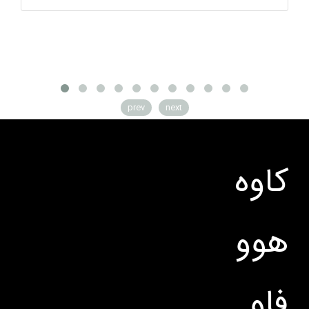
prev
next
کاوه
هوو
فاو