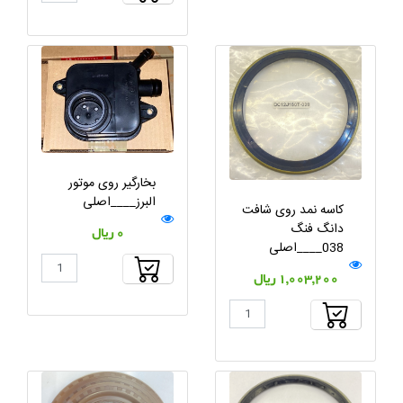
بخارگیر روی موتور
البرز____اصلی
کاسه نمد روی شافت
دانگ فنگ
0 ریال
038____اصلی
1,003,200 ریال