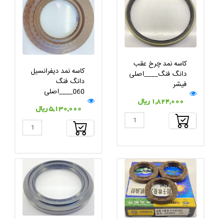
کاسه نمد چرخ عقب
کاسه نمد دیفرانسیل
دانگ فنگ____اصلی
دانگ فنگ
فیشر
060____اصلی
1,824,000 ریال
5,130,000 ریال