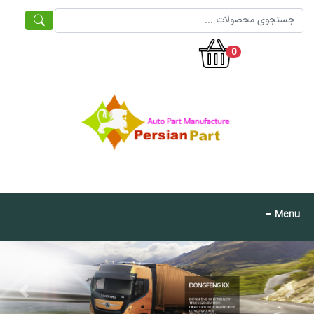
0
≡ Menu
Previous
Next